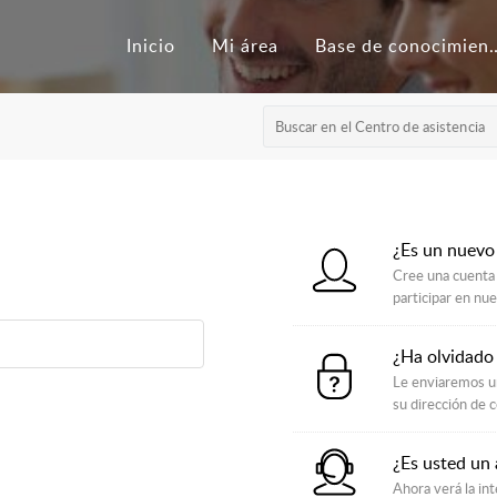
Inicio
Mi área
Base de con
¿Es un nuevo
Cree una cuenta 
participar en nu
¿Ha olvidado
Le enviaremos un
su dirección de c
¿Es usted un
Ahora verá la int