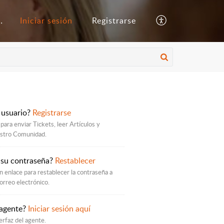
ocimientos
Iniciar sesión
Registrarse
 usuario?
Registrarse
para enviar Tickets, leer Artículos y
estro Comunidad.
 su contraseña?
Restablecer
 enlace para restablecer la contraseña a
orreo electrónico.
 agente?
Iniciar sesión aquí
erfaz del agente.